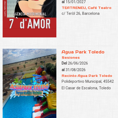
al
15/01/2027
TEATRENEU, Café Teatro
c/ Teròl 26, Barcelona
Agua Park Toledo
Sesiones
Del
26/06/2026
al
31/08/2026
Recinto Agua Park Toledo
Polideportivo Municipal, 45542
El Casar de Escalona, Toledo