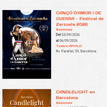
CANÇÓ D'AMOR I DE
GUERRA - Festival de
Zarzuela 2026
Sesiones
Del
03/09/2026
al
06/09/2026
Teatre APOLO
Av. Paral·lel, 59, Barcelona
CANDLELIGHT en
Barcelona
Sesiones