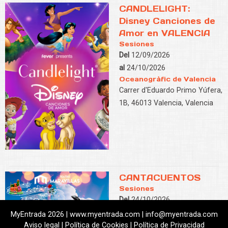
CANDLELIGHT:
Disney Canciones de
Amor en VALENCIA
Sesiones
Del
12/09/2026
al
24/10/2026
Oceanogràfic de Valencia
Carrer d'Eduardo Primo Yúfera,
1B, 46013 Valencia, Valencia
CANTACUENTOS
Sesiones
Del
24/10/2026
al
28/11/2026
MyEntrada 2026 | www.myentrada.com | info@myentrada.com
Teatro MARAVILLAS
Aviso legal
|
Política de Cookies
|
Política de Privacidad