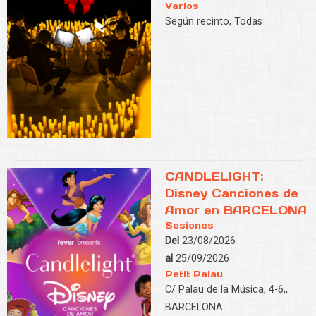
Varios
Según recinto, Todas
CANDLELIGHT:
Disney Canciones de
Amor en BARCELONA
Sesiones
Del
23/08/2026
al
25/09/2026
Petit Palau
C/ Palau de la Música, 4-6,,
BARCELONA