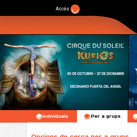
Accés
Individuals
Per a grups
Opcions de cerca per a grups